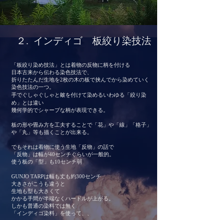
２. インディゴ 板絞り染技法
「板
絞り染め技法」とは着物の反物に柄を付ける
日本古来から伝わる染色技法で、
折りたたんだ生地を2枚の木の板で挟んでから染めていく
染色技法の一つ。
​手でぐしゃぐしゃと皴を付けて染めるいわゆる「絞り染
め」とは違い
幾何学的でシャープな柄が表現できる。
板の形や畳み方を工夫することで「花」や「線」「格子」
や「丸」等も描くことが出来る。
でもそれは着物に使う生地「反物」の話で
「反物」は幅が40センチぐらいが一般的。
使う板の「型」も10センチ弱
GUNJO TARPは幅も丈も約300センチ
大きさがこうも違うと
生地も型も大きくて
かかる手間が半端なくハードルが上がる。
しかも普通の染料では無く
​「インディゴ染料」を使って、、