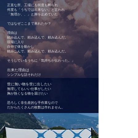
正直な所、工場にも何度も断られ
何度も「うちでは出来ない」と言われ
「無理か、、」と脚を止めていた
ではなぜここまで来れたか？
理由は
頼み込んで、頼み込んで、頼み込んだ。
現場に入り
自分で体を動かし
頼みこんで、頼み込んで、頼み込んだ。
そうしているうちに「気持ちが伝わった。」
出来た理由は
シンプルな話それだけ
世に無い物を世に出したい
無理してもいい仕事がしたい
胸が熱くなる物を届けたい
​恐ろしく非生産的な手作業なので
だからたくさんの枚数は作れません。