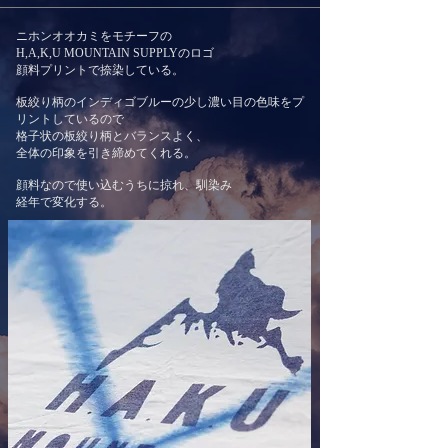
​ニホンオオカミをモチーフの
H,A,K,U MOUNTAIN SUPPLYのロゴ
顔料プリントで捺染している。
板絞り柄のインディゴブルーの少し濃い目の色味をプ
リントしているので
格子状の板絞り柄とバランスよく、
全体の印象を引き締めてくれる。
顔料なので使い込むうちに掠れ、馴染み
​経年で変化する。