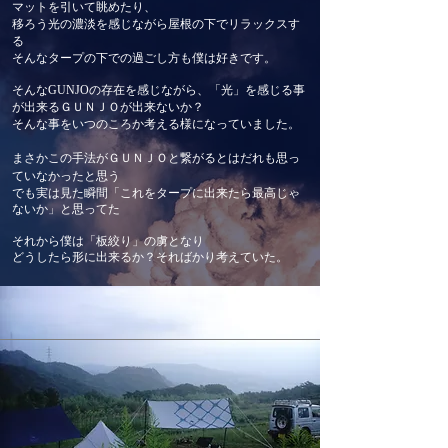
マットを引いて眺めたり、
移ろう光の濃淡を感じながら屋根の下でリラックスす
る
そんなタープの下での過ごし方も
僕は好きです。
そんなGUNJOの存在を感じながら、「光」を感じる事
が出来るＧＵＮＪＯが出来ないか？
そんな事をいつのころか考える様になっていました。
まさかこの手法がＧＵＮＪＯと繋がるとはだれも思っ
ていなかったと思う
でも実は見た瞬間「これをタープに出来たら最高じゃ
ないか」と思ってた
それから僕は「板絞り」の虜となり
​どうしたら形に出来るか？そればかり考えていた。