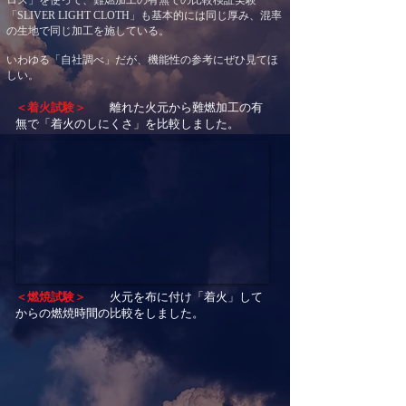
ロス」を使って、難燃加工の有無での比較検証実験
​「SLIVER LIGHT CLOTH」も基本的には同じ厚み、混率
の生地で同じ加工を施している。
​いわゆる「自社調べ」だが、機能性の参考にぜひ見てほ
しい。
​＜着火試験＞
離れた火元から難燃加工の有
無で「着火のしにくさ」を比較しました。
＜燃焼試験＞
火元を布に付け「着火」して
からの燃焼時間の比較をしました。