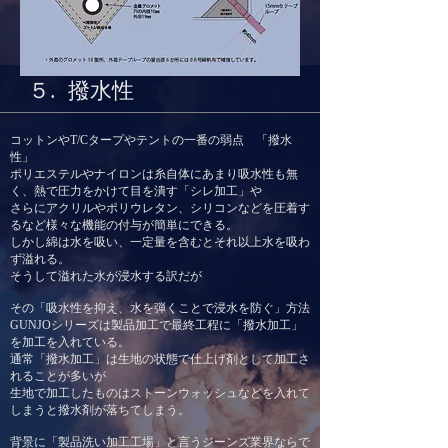
５. 撥水性
コットンやT/Cタープやテントの一番の弱点 「撥水
性」
ポリエステルやナイロンは糸自体にあまり吸水性も無
く、熱で圧力をかけて目を潰す「シレ加工」や
さらにアクリルやポリウレタン、シリコンなどを圧着す
るなど様々な機能の付与が簡単にできる。
しかし綿は水を吸い、一定量を含むとそれ以上水を吸わ
ず溢れる。
そうして溢れた水が浸水する訳だが
その「吸水性を抑え、水を弾くことで浸水を防ぐ」方法
GUNJOシリーズは製品加工で最終工程に「撥水加工」
を加工を入れている。​
通常「撥水加工」は生地の状態で仕上げ剤として加工さ
れることが多いが
生地で加工したものはストーンウォッシュなどを入れて
しまうと撥水剤が落ちてしまう。
背景に「製品洗い加工工場」と言うジーンズ業界ならで