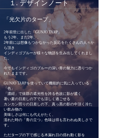
１. デザインノート
「光
欠片
のタープ」
2年前世に出した「GUNJO TARP」
もう2年、まだ2年、、
2年前には想像もつかなかった反応をたくさんの人々か
ら頂き
インディゴブルーが様々な物語を生み出してくれまし
た。
今でもインディゴのブルーの深い青の魅力に憑りつか
れたままです。​
GUNJO TARPを使っていて機能的に気に入っている
「色」
「濃紺」で抜群の遮光性を誇る色故に影が濃く
暑い夏の日差しの下で
も涼しく過ごせる
カンカン照りの日差しの下、真っ黒の影の中頂く冷た
い飲み物の
美味しさは何にも代えがたく、
濡れた時の「青の立つ」色味は得も言われぬ美しさで
す。
ただタープの下で感じる木漏れ日の揺れ動く影を