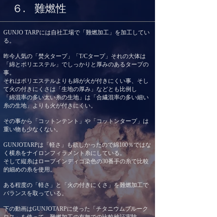
６.
難燃性
GUNJO TARPには自社工場で「難燃加工」を加工してい
る。
昨今人気の「焚火タープ」「T/Cタープ」それの大体は
「綿とポリエステル」でしっかりと厚みのあるタープの
事。
それはポリエステルよりも綿が火が付きにくい事、
そし
て火の付きにくさは「生地の厚み」などとも比例し
「綿混率の多い太い糸の生地」は「合繊混率の多い細い
糸の生地」よりも火が付きにくい。
その事から「コットンテント」や「コットンタープ」は
重い物も少なくない。
GUNJOTARPは「軽さ」も欲しかったので綿100％ではな
く
横糸をナイロンフィラメント糸にしている。
そして
縦糸はロープインディゴ染色の30番手の糸
で比較
的細めの糸を使用。
ある程度の「軽さ」と「火の付きにくさ」を難燃加工で
バランスを取っている。
下の動画はGUNJOTARPに使った「チタニウムブルーク