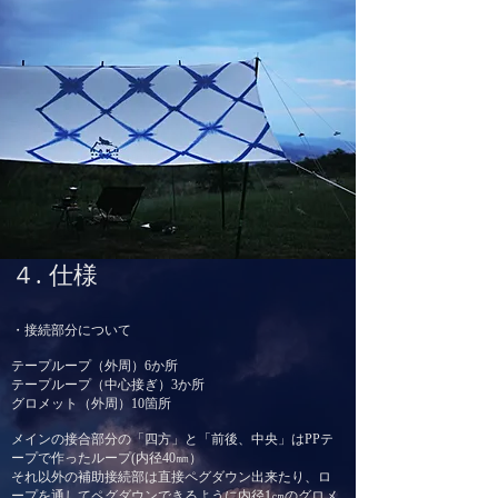
４. 仕様
​・接続部分について
テープループ（外周）6か所
テープループ（中心接ぎ）3か所
グロメット（外周）10箇所
メインの接合部分の「四方」と「前後、中央」はPPテ
ープで作ったループ(内径40㎜）
それ以外の補助接続部は直接ペグダウン出来たり、ロ
ープを通してペグダウンできるように内径1㎝のグロメ