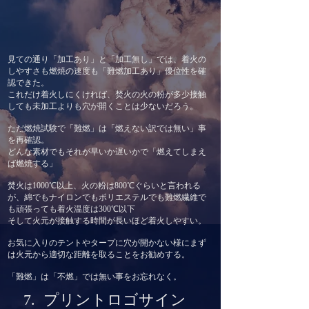
見ての通り「加工あり」と「加工無し」では、着火の
しやすさも燃焼の速度も「難燃加工あり」
優位性を確
認できた。
これだけ着火しにくければ、焚火の火の粉が多少接触
しても未加工よりも穴が開くことは少ないだろう。
ただ燃焼試験で「難燃」は「燃えない訳では無い」事
を再確認。
どんな素材でもそれが早いか遅いかで「燃えてしまえ
ば燃焼する」
焚火は1000℃以上、火の粉は800℃ぐらいと言われる
が、綿でもナイロンでもポリエステルでも難燃繊維で
も
頑張っても着火温度は300℃以下
そして火元が接触する時間が長いほど着火しやすい。
お気に入りのテントやタープに穴が開かない様にまず
は
​火元から適切な距離を取ることをお勧めする。
「難燃」は「不燃」では無い事をお忘れなく。
7. プリントロゴサイン