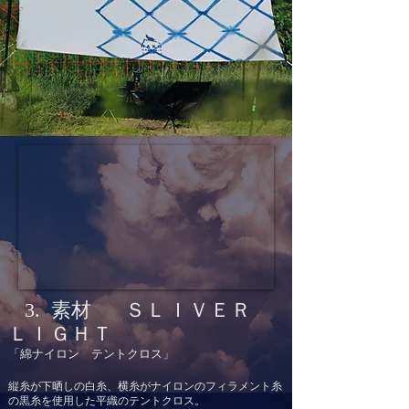
3. 素材
ＳＬＩＶＥＲ
ＬＩＧＨＴ
​「綿ナイロン
テントクロス」
縦糸が下晒しの
白糸、横糸がナイロンのフィラメント糸
の黒糸を使用した平織のテントクロス。