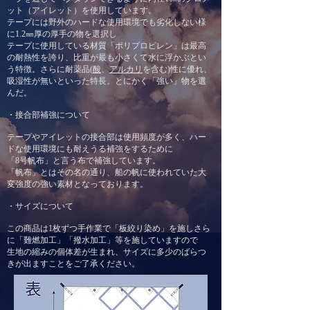
ット（アイレット）を
使用しています。
テープには野外のハードな使用環境でも劣化しない様
に1.2㎜厚の厚手の物を選択し
テープに使用している材質「ポリプロピレン」は最高
の耐熱性を誇り、比重が最も小さくて水に浮かぶとい
う特徴。さらに耐薬品(
酸
、
アルカリ
を含む)性に優れ、
吸湿性が無いといった特長。とにかく「強い」物を選
んだ。
・接合部補強について
テープやアイレットの接合部は使用頻度が多く、ハー
ドな使用環境にも耐えうる補強をするために
「8号帆布」と言う布で補強しています。
​「帆布」とはその名の通り、船の帆に使われていた大
変強度の強い素材となっております。
・サイズについて
この商品は1枚ずつ手作業で「板絞り染め」を施し
さら
に「難燃加工」「撥水加工」等を施していますので
​生地の縮みの個体差が生まれ、サイズに多少のばらつ
きが出ますことをご了承ください。