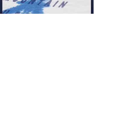
8. 遮光性
板絞りの柄は「染色」であり
​プリントでは無いので、裏面も同じ柄が楽しめる「両面
柄」
光が投下した時にその裏面の柄も光を通し
美しい柄を幕の下から眺める事が出来ます。
​また、使用している素材「SLIVER LIGHT CLOTH」は
縦糸が白で「
​横糸が黒」のナイロンなので適度に光を拡
散してくれ
幕の下は優しくも明るい状態を保ってくれます。