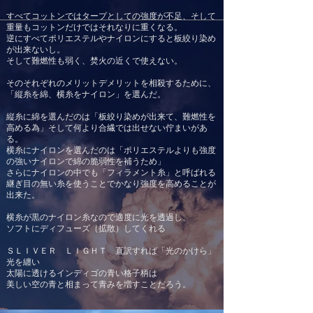
すべてコットンではタープとしての強度が不足、そして
重量もコットンだけではそれなりに重くなる。
逆にすべてポリエステルやナイロンにすると板絞り染め
が出来ないし。
そして難燃性も弱く、焚火の近くで使えない。
そのそれぞれのメリットデメリットを相殺するために、
「縦糸を綿、横糸をナイロン」を選んだ。
縦糸に綿を選んだのは「板絞り染めが出来て、難燃性を
高める為」そして何より合繊では出せない佇まいがあ
る。
横糸にナイロンを選んだのは「ポリエステルよりも強度
の強いナイロンで綿の脆弱性を補うため」
さらにナイロンの中で
も「フィラメント糸」と呼ばれる
継ぎ目の無い糸を使うことでかなり強度を高めることが
出来
た。
横糸が黒のナイロン糸なので
適度に光を透過し、
ソフトにディフューズ（拡散）してくれる
ＳＬＩＶＥＲ ＬＩＧＨＴ 直訳すれば「光のかけら」
光を纏い
太陽に透けるインディゴの青い格子柄
は
美しい空の青と相まって青みを増すことだろう。