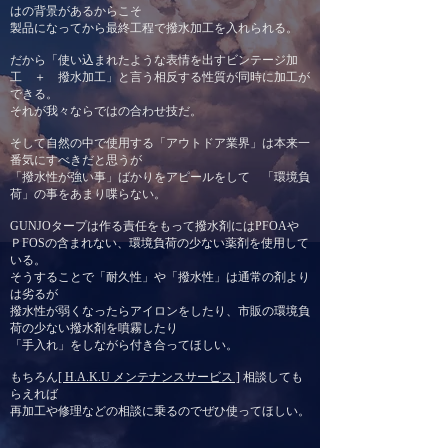
はの背景があるからこそ
製品になってから最終工程で撥水加工を入れられる。
だから「使い込まれたような表情を出すビンテージ加
工 ＋ 撥水加工」と言う相反する性質が同時に加工が
できる。
それが我々ならではの合わせ技だ。
そして自然の中で使用する「アウトドア業界」は本来一
番気にすべきだと思うが
「撥水性が強い事」ばかりをアピールをして 「環境負
荷」の事をあまり喋らない。
GUNJOタープは作る責任をもって撥水剤にはPFOAや
ＰFOSの含まれない、環境負荷の少ない薬剤を使用して
いる。
そうすることで「耐久性」や「撥水性」は通常の剤
より
は劣るが
撥水性が弱くなったらアイロンをしたり、市販の環境負
荷の少ない撥水剤を噴霧したり
「手入れ」をしながら付き合ってほしい。
もちろん
[ H.A.K.U メンテナンスサービス ]
相談しても
らえれば
​再加工や修理などの相談に乗るのでぜひ使ってほしい。