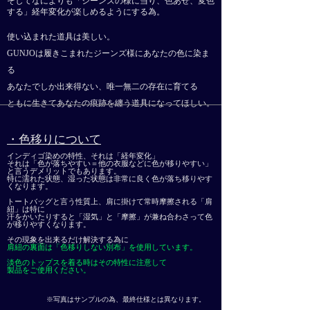
そしてなによりも「ジーンズの様に当り、色あせ、変色
する」
経年変化が楽しめるようにする為。
使い込まれた道具は美しい。
GUNJOは
履きこまれたジーンズ様にあなたの色に染ま
る
あなたでしか出来得ない、唯一無二の存在に育てる
​ともに生きてあなたの痕跡を纏う道具になってほしい。
・色移りについて
インディゴ染めの特性、それは「経年変化」
それは「色が落ちやすい＝他の衣服などに色が移りやすい」
と言うデメリットでもあります。
特に濡れた状態、湿った状態は非常に良く色が落ち移りやす
くなります。
トートバッグと言う性質上、肩に掛けて常時摩擦される「肩
紐」は特に
汗をかいたりすると「湿気」と「摩擦」が兼ね合わさって
色
が移りやすくなります。
その現象を出来るだけ解決する為に
肩紐の裏面は「色移りしない別布」を使用しています。
淡色のトップスを着る時はその特性に注意して
製品をご使用ください。
※写真はサンプルの為、最終仕様とは異なります。