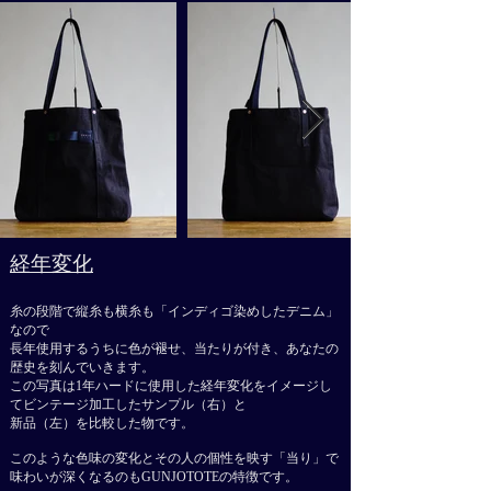
経年変化​
糸の段階で縦糸も横糸も「インディゴ染めしたデニム」
なので
長年使用するうちに色が褪せ、当たりが付き、あなたの
歴史を刻んでいきます。
この写真は1年ハードに使用した経年変化をイメージし
てビンテージ加工したサンプル（右）と
​新品（左）を比較した物です。
​このような色味の変化とその人の個性を映す「当り」で
味わいが深くなるのもGUNJOTOTEの特徴です。​