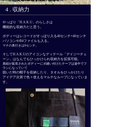
4 . 収納力
やっぱり「H.A.K.U」のらしさは
機能的な収納力だと思う。
ボディーはレコードがすっぽり入る40センチ×40センチ
パソコンやB4ファイルも入る。
マチの奥行きは8センチ。
そしてH.A.K.Uのアイコンなディテール「デイジーチェ
ーン」はなんでもひっかけられ収納力を拡張可能。
肩紐が延長されたボディーにボ縫い付けたテープは
途中でフ
ラシになっていて
脱いだ時の帽子を収納したり、タオルをひっかけたり
アイデア次第で色々使える
​マルチなループになっていま
す。