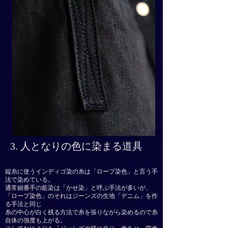
3. 人となりの色に染まる道具
​縦糸に使うインディゴ染
​の糸は「ロープ染色」と言う手
法で染めている。
通常細番手の藍染は「かせ染」と呼ぶ手法が
多いが、
「ロープ染色」のそれはジーンズの生地「デニム」を作
る手法と同じ
糸の中心が白く残る方法で糸を張りながら染めるので糸
自体の強度も上がる。