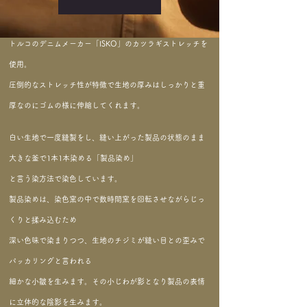
トルコのデニムメーカー「ISKO」のカツラギストレッチを
使用。
圧倒的なストレッチ性が特徴で生地の厚みはしっかりと重
厚なのにゴムの様に伸縮してくれます。
白い生地で一度縫製をし、縫い上がった製品の状態のまま
大きな釜で1本1本染める「製品染め」
と言う染方法で染色しています。
製品染めは、染色窯の中で数時間窯を回転させながらじっ
くりと揉み込むため
深い色味で染まりつつ、生地のチジミが縫い目との歪みで
パッカリングと言われる
​​細かな小皺を生みます。その小じわが影となり製品の表情
に立体的な陰影を生みます。