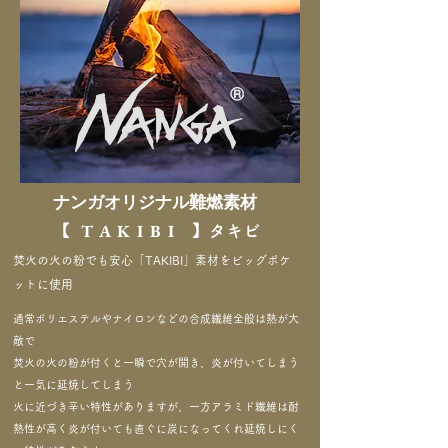
ナンガオリジナル難燃素材
TAKIBI
【
】タキビ
焚火の火の粉でも安心「TAKIBI」素材をビッグポケ
ットに使用
通常ポリエステルやナイロンなどの合成繊維全般は熱が大
敵で
焚火の火の粉が付くと一瞬で穴が開き、炎が付いてしまう
と一気に延焼してしまう
火に近づき辛い特性がありますが、一方アラミド繊維は耐
熱性が高く炎が付いても直ぐに炭になってくれ延焼しにく