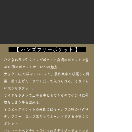
【 ハンズフリーポケット 】
ひときわ目を引くビッグポケット身頃のポケットを含
め10個のポケットがこいつの魅力。
大きなIPADの様なデバイスや、農作業中の収穫した野
菜、吊り上げたトラウトだって入れられる。それぐら
い大きなポケット。
サイドをボタンで止める事ともできるので小分けに荷
物をしまう事も出来る。
そのビッグポケットの外側にはキャンプの時のペグや
タンブラー、ロング缶だってホールドできる小振りの
ポケット、
ハンマーやペグを引っ掛けられるデイジーチェーンま