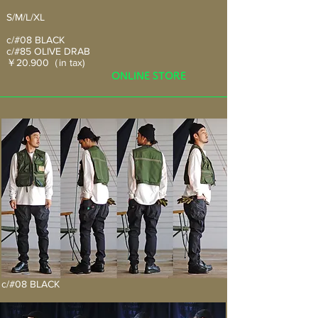
S/M/L/XL
​c/#08 BLACK
c/#85 OLIVE DRAB
​￥20.900（in tax)
ONLINE STORE
c/#08 BLACK