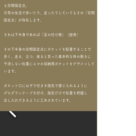
も空間固定点。
日常の生活で歩いたり、走ったりしていてもその「空間
固定点」が
存在します。
それは下半身であれば「足の付け根」（脛骨）
その下半身の空間固定点にポケットを配置することで
歩く、走る、立つ、座ると言った基本的な体の動きに
干渉しない位置にスマホ収納用ポケットをデザインして
います。
ポケット口にはザラ付きを指先で感じられるように
グログランテープを付け、指先だけで位置を把握し
​出し入れできるように工夫されています。