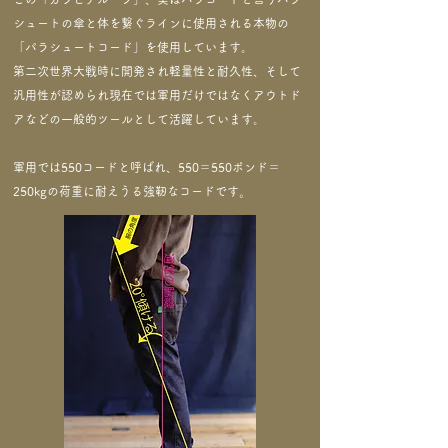
シュートの傘と体を繋ぐ
​ラインに使用される本物の
「パラシュートコード」を使用しています。
第二次世界大戦時に開発され軽量性と耐久性、そして
汎用性が認められ現在では軍用だけではなくアウトド
アなどの一般的ツールとして活躍しています。
​軍用では550コードと呼ばれ、550＝550ポンド＝
250kgの荷重に耐えうる強靭なコードです
。