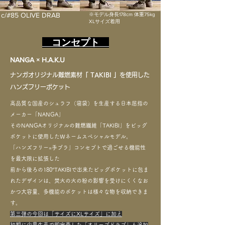
c/#85 OLIVE DRAB
※モデル身長178cm 体重75kg
XLサイズ着用​
コンセプト
NANGA × H.A.K.U
ナンガオリジナル難燃素材
「 TAKIBI 」
を使用した
ハンズフリーポケット
高品質な国産のシュラフ（寝袋）を生産する日本屈指の
メーカー「NANGA」
そのNANGAオリジナルの難燃繊維「TAKIBI」をビッグ
ポケットに使用したＷネームスペシャルモデル。
「ハンズフリー=手ブラ」コンセプトで過ごせる機能性
を最大限に拡張した
前から後ろの180°TAKIBIで出来たビッグポケットに包ま
れたデザインは、焚火の火の粉の影響を受けにくく​なお
かつ大容量、多機能のポケットは様々な物を収納できま
す。
第三弾の今回は「サイズにXLサイズ」に加え
初期に少量生産で即完売した「オリーブドラブ」も追加