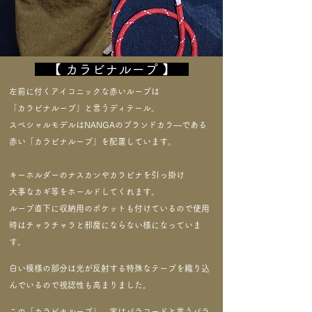
【 カラビナループ 】
左前に付くアイコニックな赤いループは
「カラビナループ」と言うディテール。
スペシャルモデルはNANGAのブランドカラ—である
赤い
「カラビナループ」を配置しています。
キーホルダーのナスカンやカラビナを引っ掛け
大事なカギ等をホールドしてくれます。
ループ直下に収納用のポケットも付けているので
使用
時はチャラチャラと邪魔にならない様になっていま
す。
白い模様の部分は光が反射する特殊なテープを織り込
んでいるので
​視認性も高まりました。
この「カラビナループ」、実はパラコードと言うパラ