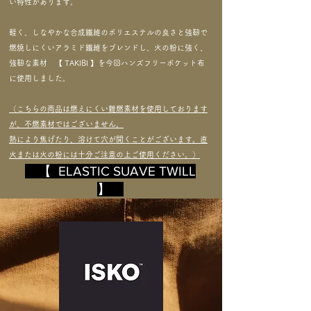
い特性があります。
軽く、しなやかな合成繊維のポリエステルの良さと強靭で
燃焼しにくいアラミド繊維をブレンドし、火の粉に強く、
強靭な素材 【 TAKIBI 】を今回ハンズフリーポケット布
に使用しました。
（こちらの商品は燃えにくい難燃素材を使用しております
が、不燃素材ではございません。
熱により焦げたり、溶けて穴が開くことがございます。直
火または火の粉には十分ご注意の上ご使用ください。）
【​ ​ELASTIC SUAVE TWILL
】