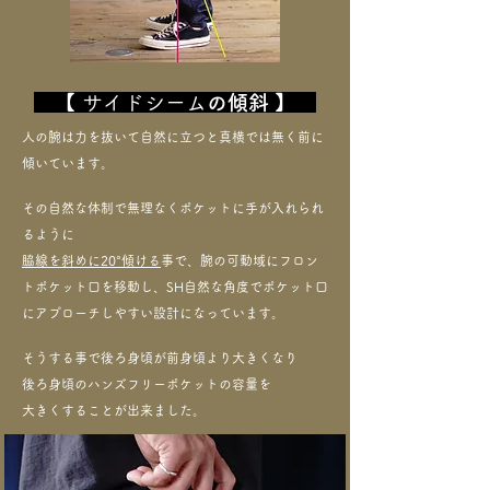
【 サイドシーム
の傾斜
】
人の腕は力を抜いて自然に立つと真横では無く前に
傾いています。
その自然な体制で無理なくポケットに手が入れられ
るように
脇線を斜めに20°傾ける
事で、腕の可動域にフロン
トポケット口を移動し、SH自然な角度でポケット口
に
アプローチしやすい設計になっています。
そうする事で後ろ身頃が前身頃より大きくなり
後ろ身頃のハンズフリーポケットの容量を
​大きくすることが出来ました。