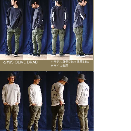
c/#85 OLIVE DRAB
※モデル身長175cm 体重63kg
Ｍサイズ着用​