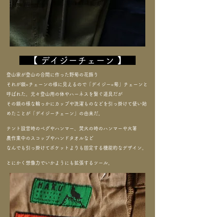
【 デイジーチェーン 】
登山家が登山の合間に作った野菊の花飾り
それが鎖=チェーンの様に見えるので「デイジー=菊」チェーンと
呼ばれた。元々登山用の体やハーネスを繋ぐ道具だが
その鎖の様な輪っかにカップや洗濯ものなどを引っ掛けて使い始
めたことが「デイジーチェーン」の由来だ。
テント設営時のペグやハンマー、焚火の時のハンマーや火箸
農作業中のスコップやハンドタオルなど
なんでも引っ掛けてポケットよりも固定する機能的なデザイン。
​とにかく想像力でいかようにも拡張するツール。