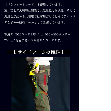
「パラシュートコード」を使用しています。
第二次世界大戦時に開発され軽量性と耐久性、そして
汎用性が認められ現在では軍用だけではなくアウトド
アなどの一般的ツールとして活躍しています。
​軍用では550コードと呼ばれ、550＝550ポンド＝
250kgの荷重に耐えうる強靭なコードです
。
【 サイドシーム
の傾斜
】