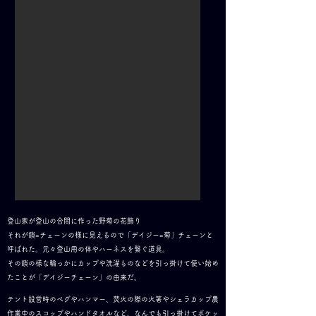
登山家が登山の合間に作った野菊の花飾り
それが鎖=チェーンの様に見えるので「デイジー=菊」チェーンと
呼ばれた。元々登山用の体やハーネスを繋ぐ道具。
その鎖の様な輪っかにカップや洗濯ものなどを引っ掛けて使い始め
たことが「デイジーチェーン」の由来だ。
テント設営時のペグやハンマー、焚火の際の火箸やシェラカップ農
作業中のスコップやハンドタオルなど、なんでも引っ掛けてポケッ