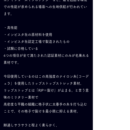
での性能が求められる場面への生地供給が行われてい
ます。
・高性能
・インビスタ社の原材料を使用
・インビスタ社認定工場で製造されたもの
・試験に合格している
​4つの項目が全て満たされた認証素材にのみが名乗れる
素材です。
今回使用しているのはこの高強度のナイロン糸[コーデ
ュラ」を使用したリップストップストレッチ素材。
リップストップとは「RIP＝裂け」が止まる。と言う意
味のミリタリー素材で
高密度な平織の組織に格子状に太番手の糸を打ち込む
ことで、その格子で裂けを最小限に抑える素材。
脚通しサラサラと程よく柔らかく、