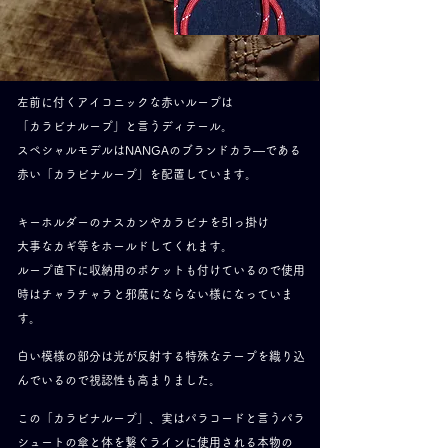
左前に付くアイコニックな赤いループは
「カラビナループ」と言うディテール。
スペシャルモデルはNANGAのブランドカラ—である
赤い
「カラビナループ」を配置しています。
キーホルダーのナスカンやカラビナを引っ掛け
大事なカギ等をホールドしてくれます。
ループ直下に収納用のポケットも付けているので
使用
時はチャラチャラと邪魔にならない様になっていま
す。
白い模様の部分は光が反射する特殊なテープを織り込
んでいるので
​視認性も高まりました。
この「カラビナループ」、実はパラコードと言うパラ
シュートの傘と体を繋ぐ
​ラインに使用される本物の