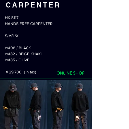
CARPENTER
HK-S117
HANDS FREE CARPENTER
S/M/L/XL
c/#08 / BLACK
c/#82 / BEIGE KHAKI
c/#85 / OLIVE
​￥29.700（in tax)
ONLINE SHOP