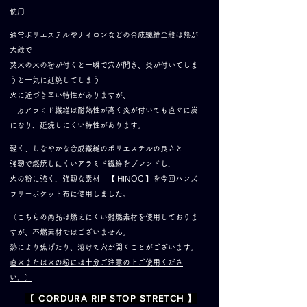
使用
通常ポリエステルやナイロンなどの合成繊維全般は熱が
大敵で
焚火の火の粉が付くと一瞬で穴が開き、炎が付いてしま
うと一気に延焼してしまう
火に近づき辛い特性がありますが、
一方アラミド繊維は耐熱性が高く炎が付いても直ぐに炭
になり、延焼しにくい特性があります。
軽く、しなやかな合成繊維のポリエステルの良さと
強靭で燃焼しにくいアラミド繊維をブレンドし、
火の粉に強く、強靭な素材 【 HINOC 】を今回ハンズ
フリーポケット布に使用しました。
（こちらの商品は燃えにくい難燃素材を使用しておりま
すが、不燃素材ではございません。
熱により焦げたり、溶けて穴が開くことがございます。
直火または火の粉には十分ご注意の上ご使用くださ
い。）
​ CORDURA RIP STOP STRETCH 】
【