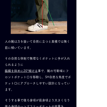
人の腕は力を抜いて自然に立つと真横では無く
前に傾いています。
その自然な体制で無理なくポケットに手が入れ
られるように
脇線を斜めに20°傾ける
事で、腕の可動域にフ
ロントポケット口を移動し、SH自然な角度でポ
ケット口に
アプローチしやすい設計になってい
ます。
そうする事で後ろ身頃が前身頃より大きくなり
後ろ身頃のハンズフリーポケットの容量を