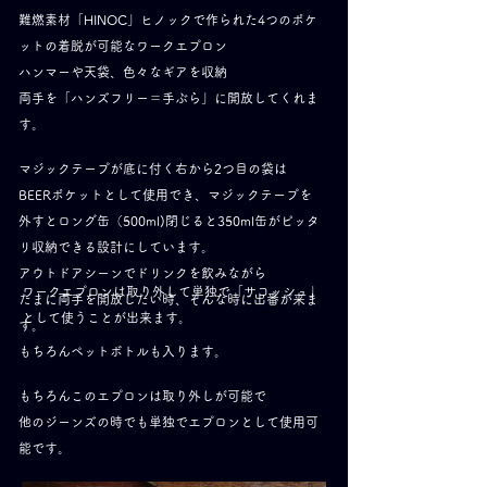
難燃素材「HINOC」ヒノックで作られた4つのポケ
ットの
着脱が可能なワークエプロン
ハンマーや天袋、色々なギアを収納
​両手を「ハンズフリー＝手ぶら」に開放してくれま
す。
マジックテープが底に付く右から2つ目の袋は
BEERポケットとして使用でき、マジックテープを
外すとロング缶（500ml)閉じると350ml缶がピッタ
リ収納できる設計にしています。
アウトドアシーンでドリンクを飲みながら
ワークエプロンは取り外して単独で「サコッシュ」
たまに両手を開放したい時、そんな時に出番が来ま
として使うことが出来ます。
す。
もちろんペットボトルも入ります。
もちろんこのエプロンは取り外しが可能で
​他のジーンズの時でも単独でエプロンとして使用可
能です。