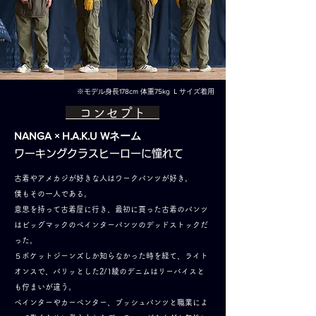
※モデル身長178cm 体重75kg
Ｌサイズ着用​
コンセプト
NANGA × H.A.K.U
Wネーム
ワーキングクラスヒーローに憧れて
古着やアメカジが好きな人はワークパンツが好き。
僕もその一人である。
意思を持って古着屋に行き、最初に買った古着のパンツ
はビッグマックのペインターパンツのデッドストックだ
った。
５ポケットジーンズしか知らなかった時を経て、ライト
オンスで、パリッとした2/1綾のデニムはリーバイスと
も佇まいが違う。
ペインターやカーペンター、ブッシュパンツと職業によ