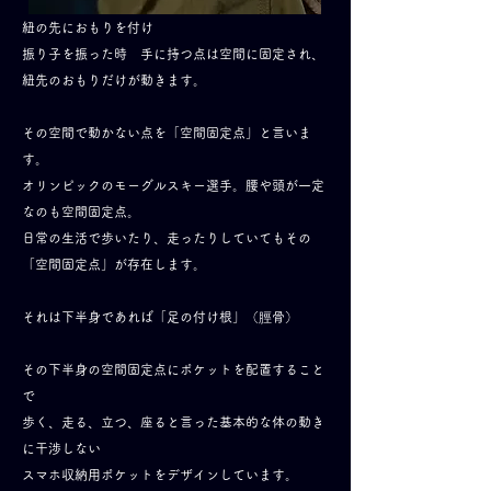
紐の先におもりを付け
振り子を振った時 手に持つ点は空間に固定され、
紐先のおもりだけが動きます。
その空間で動かない点を「空間固定点」と言いま
す。
オリンピックのモーグルスキー選手。腰や頭が一定
なのも空間固定点。
日常の生活で歩いたり、走ったりしていてもその
「空間固定点」が
存在します。
それは下半身であれば「足の付け根」（脛骨）
その下半身の空間固定点にポケットを配置すること
で
歩く、走る、立つ、座ると言った基本的な体の動き
に干渉しない
スマホ収納用ポケットをデザインしています。