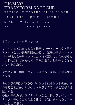
HK-M502
TRANSFORM SACOCHE
FABRIC: TITANIUM BLUE CLOTH
FANCTION: 撥水加工、難燃加工
​SIZE : W:12cm H:10cm
PRICE : ¥5,940(INTAX)
トランスフォームサコッシュ​​
サコッシュとは自もともと転車のロードレースやトライ
アスロンなどの長時間競技の際に、選手のサポートメン
バーが補給食をサコッシュに入れて渡していたのが始ま
り。斜めがけできるので、両手が空き、動きやすくなる
メリットがある。
その名の通り用途
トランスフォーム（変化）できるサコ
ッシュ。
キャンプの時はパンツやジャケットにポケットの多い物
を着ることが多いが
ポケットが多すぎて小さな物が「遭
難」する。
小銭や車のカギ、ライターや火起こし棒、ファイヤース
ターター等
そう言ったよく使う「小物
」を入れるサコッ
シュとして使う。