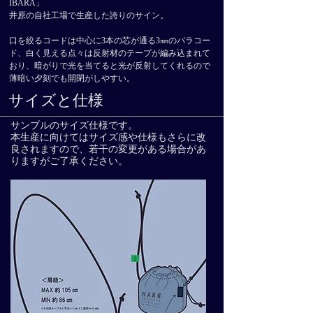
IBARA」
​井原の自社工場で生産した誇りのサイン。
口を絞るコードは中心に3本の芯が通る3㎜のパラコー
ド、白く見える点々は反射材のテープが編み込まれて
おり、暗がりで光を当てると光が反射してくれるので​
​薄暗い夕刻でも開閉がしやすい。
サイズと仕様
サンプルのサイズ仕様です。
​本生産に向けてはサイズ感や仕様もさらに改
良されますので、若干の変更がある場合があ
りますがご了承ください。