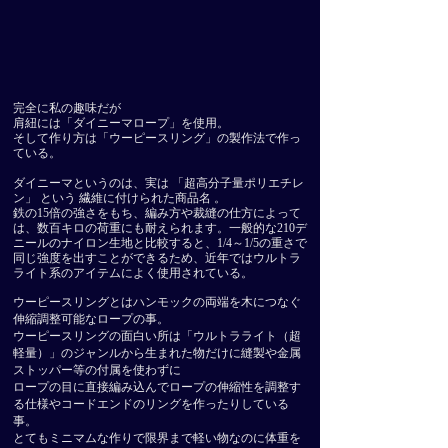
完全に私の趣味だが
肩紐には「ダイニーマロープ」を使用。
そして作り方は「ウーピースリング」の製作法で作っ
ている。
ダイニーマというのは、実は 「超高分子量ポリエチレ
ン」 という 繊維に付けられた商品名 。
鉄の15倍の強さをもち、編み方や裁縫の仕方によって
は、数百キロの荷重にも耐えられます。一般的な210デ
ニールのナイロン生地と比較すると、1/4～1/5の重さで
同じ強度を出すことができるため、近年ではウルトラ
ライト系のアイテムによく使用されている。
ウーピースリングとはハンモックの両端を木につなぐ
伸縮調整可能なロープの事。
​ウーピースリングの面白い所は「ウルトラライト（超
軽量）」のジャンルから生まれた物だけに
縫製や金属
ストッパー等の付属を使わずに
ロープの目に直接編み込んでロープの伸縮性を調整す
る仕様やコードエンドのリングを作ったりしている
事。
とてもミニマムな作りで限界まで軽い物なのに体重を