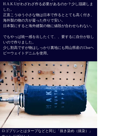
H.A.K.Uがわざわざ作る必要があるのか？
少し躊躇しま
した。
正直こうゆう小さな物は日本で作るととても高く付き、
海外製の物の方が凝った作りで安い。
日本製にすると海外縫製の物に値段が合わせられない。
でもやっぱ統一感を出したくて、、要するに自分が欲し
いので作りました。
​少し割高ですが物はしっかり
裏地にも岡山県産の13
ozヘ
ビーウェイトデニムを使用。
ロゴプリンとはタープなどと同じ「抜き染め（抜染）」