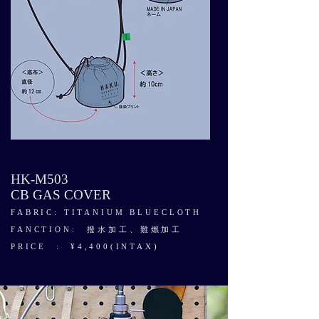
HK-M503
CB GAS COVER
FABRIC: TITANIUM BLUECLOTH
FANCTION: 撥水加工、難燃加工
PRICE : ¥4,400(INTAX)