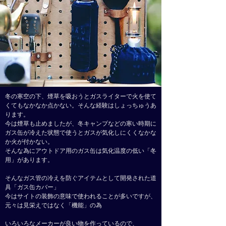
冬の寒空の下、煙草を吸おうとガスライターで火を使て
くてもなかなか点かない。
そんな経験はしょっちゅうあ
ります。
今は煙草も止めましたが、
冬キャンプなどの寒い時期に
ガス缶が冷えた状態で使うと
ガスが気化しにくくなかな
か火が付かない。
そんな為にアウトドア用のガス缶は気化温度の低い「冬
用」があります。
そんなガス管の冷えを防ぐアイテムとして開発された道
具「ガス缶カバー」
今はサイトの装飾の意味で使われることが多いですが、
元々は見栄えではなく「機能」の為
いろいろなメーカーが良い物を作っているので、