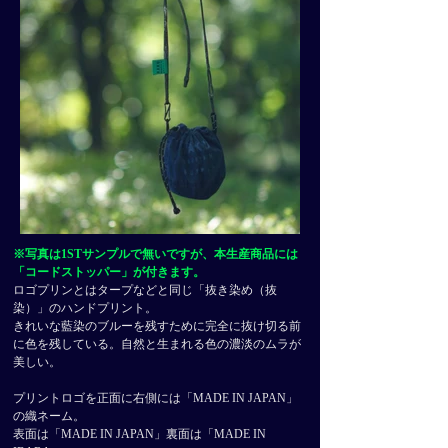
​※写真は1STサンプルで無いですが、本生産商品には
「コードストッパー」が付きます。
ロゴプリンとはタープなどと同じ「抜き染め（抜
染）」のハンドプリント。
きれいな藍染のブルーを残すために完全に抜け切る前
に色を残している。自然と生まれる色の濃淡のムラが
美しい。
プリントロゴを正面に右側には「MADE IN JAPAN」
の織ネーム。
表面は「MADE IN JAPAN」裏面は「MADE IN