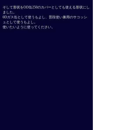
​そして形状をOD缶250のカバーとしても使える形状にし
ました。
0Dガス缶として使うもよし、普段使い兼用のサコッシ
ュとして使うもよし。
​使いたいように使ってください。